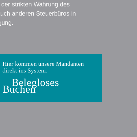
r der strikten Wahrung des
uch anderen Steuerbüros in
gung.
Hier kommen unsere Mandanten
direkt ins System:
Belegloses
Buchen