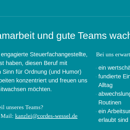
eamarbeit und gute Teams wac
 engagierte Steuerfachangestellte,
Bei uns erwart
t haben, diesen Beruf mit
ein wertsch
n Sinn für Ordnung (und Humor)
fundierte E
eiten konzentriert und freuen uns
Alltag
mitwachsen möchten.
abwechslung
Routinen
eil unseres Teams?
ein Arbeits
r Mail:
kanzlei@cordes-wessel.de
erlaubt sind