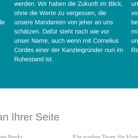
werden. Wir haben die Zukunft im Blick,
un
ohne die Werte zu vergessen, die
vo
de
unsere Mandanten von jeher an uns
be
schätzen. Dafür steht nach wie vor
mi
unser Name, auch wenn mit Cornelius
un
Cordes einer der Kanzleigründer nun im
Ra
Ruhestand ist.
an Ihrer Seite
den Punkt.
Ein starkes Team für klar