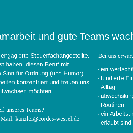
eamarbeit und gute Teams wac
 engagierte Steuerfachangestellte,
Bei uns erwart
t haben, diesen Beruf mit
ein wertsch
n Sinn für Ordnung (und Humor)
fundierte E
eiten konzentriert und freuen uns
Alltag
mitwachsen möchten.
abwechslung
Routinen
eil unseres Teams?
ein Arbeits
r Mail:
kanzlei@cordes-wessel.de
erlaubt sind