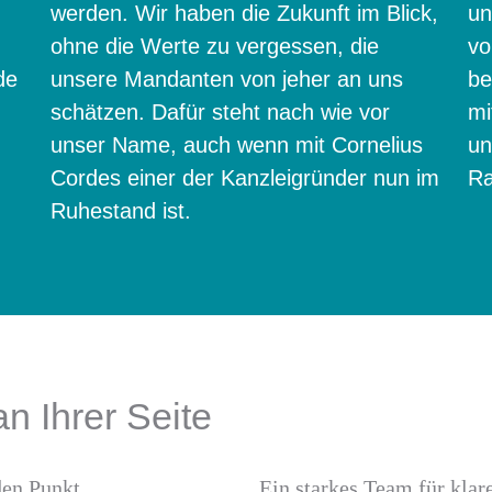
werden. Wir haben die Zukunft im Blick,
un
ohne die Werte zu vergessen, die
vo
de
unsere Mandanten von jeher an uns
be
schätzen. Dafür steht nach wie vor
mi
unser Name, auch wenn mit Cornelius
un
Cordes einer der Kanzleigründer nun im
Ra
Ruhestand ist.
an Ihrer Seite
den Punkt.
Ein starkes Team für klar