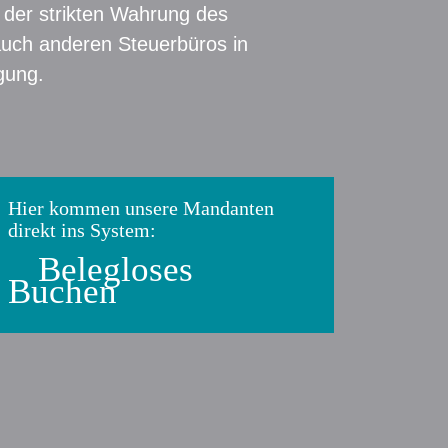
r der strikten Wahrung des
uch anderen Steuerbüros in
gung.
Hier kommen unsere Mandanten
direkt ins System:
Belegloses
Buchen